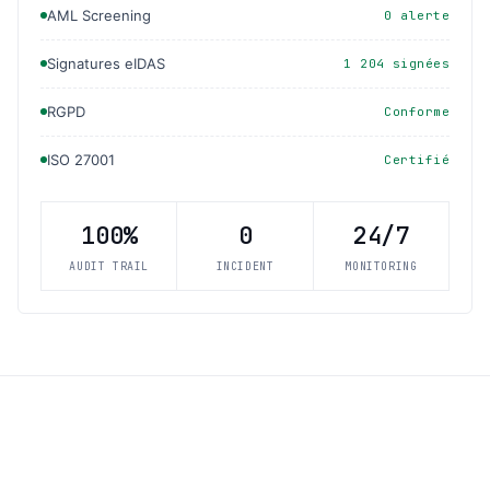
AML Screening
0 alerte
Signatures eIDAS
1 204 signées
RGPD
Conforme
ISO 27001
Certifié
100%
0
24/7
AUDIT TRAIL
INCIDENT
MONITORING