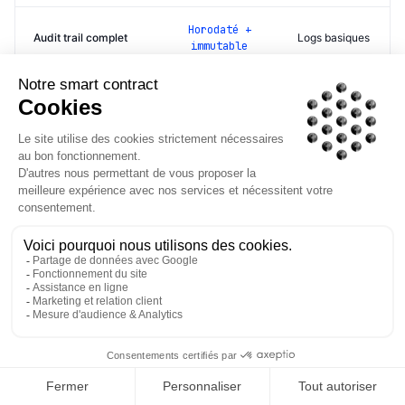
Horodaté +
Audit trail complet
Logs basiques
immutable
/ INFRASTRUCTURE PARTENAIRES
Une infrastructure de
confiance construite sur des
partenaires régulés
Chaque brique de conformité est opérée par un
acteur spécialisé et régulé dans son domaine.