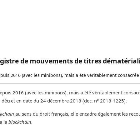
egistre de mouvements de titres dématérial
depuis 2016 (avec les minibons), mais a été véritablement consacrée
 depuis 2016 (avec les minibons), mais a été véritablement consac
n décret en date du 24 décembre 2018 (dec. n° 2018-1225).
ckchain
au sens du droit français, elle encadre également les reco
a la
blockchain
.