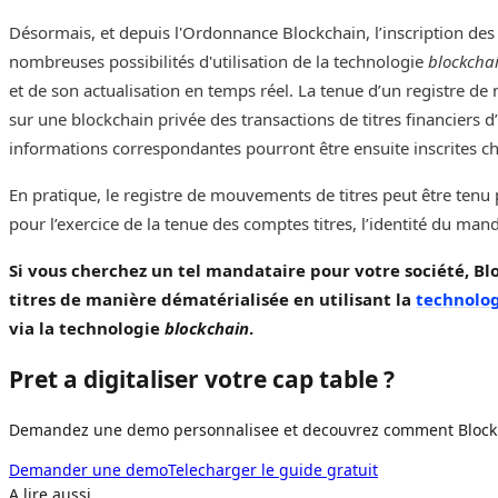
Désormais, et depuis l'Ordonnance Blockchain, l’inscription des
nombreuses possibilités d'utilisation de la technologie
blockcha
et de son actualisation en temps réel. La tenue d’un registre d
sur une blockchain privée des transactions de titres financiers d’
informations correspondantes pourront être ensuite inscrites c
En pratique, le registre de mouvements de titres peut être tenu 
pour l’exercice de la tenue des comptes titres, l’identité du man
Si vous cherchez un tel mandataire pour votre société, B
titres de manière dématérialisée en utilisant la
technolog
via la technologie
blockchain
.
Pret a digitaliser votre cap table ?
Demandez une demo personnalisee et decouvrez comment Blockpul
Demander une demo
Telecharger le guide gratuit
Demander une demo
A lire aussi