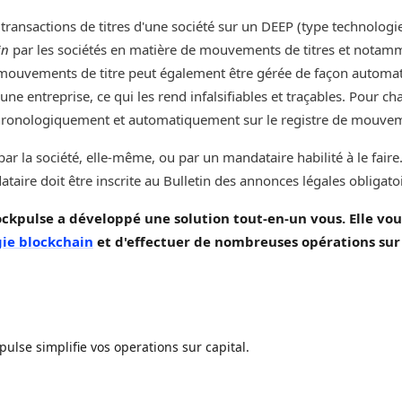
 transactions de titres d'une société sur un DEEP (type technolog
in
par les sociétés en matière de mouvements de titres et notammen
e mouvements de titre peut également être gérée de façon automatiq
une entreprise, ce qui les rend infalsifiables et traçables. Pour ch
hronologiquement et automatiquement sur le registre de mouvemen
par la société, elle-même, ou par un mandataire habilité à le fair
dataire doit être inscrite au Bulletin des annonces légales obligat
lockpulse a développé une solution tout-en-un vous. Elle v
ie blockchain
et d'effectuer de nombreuses opérations sur l
se simplifie vos operations sur capital.