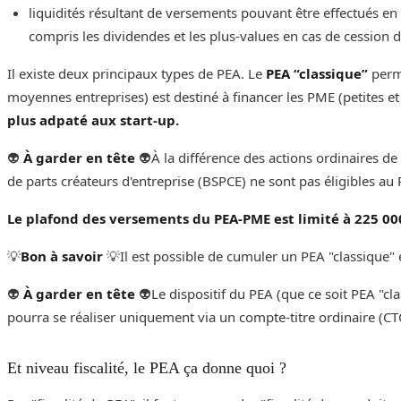
liquidités résultant de versements pouvant être effectués en 
compris les dividendes et les plus-values en cas de cession de
Il existe deux principaux types de PEA. Le
PEA “classique”
perme
moyennes entreprises) est destiné à financer les PME (petites et 
plus adpaté aux start-up.
👽
À garder en tête
👽‌‌À la différence des actions ordinaires de
de parts créateurs d'entreprise (BSPCE) ne sont pas éligibles au PE
Le plafond des versements du PEA-PME est limité à 225 000
💡
Bon à savoir
💡Il est possible de cumuler un PEA "classique" 
👽
À garder en tête
👽Le dispositif du PEA (que ce soit PEA "c
pourra se réaliser uniquement via un compte-titre ordinaire (CTO)
Et niveau fiscalité, le PEA ça donne quoi ?