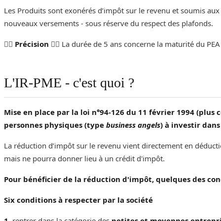
Les Produits sont exonérés d’impôt sur le revenu et soumis aux se
nouveaux versements - sous réserve du respect des plafonds. ‌‌
👉🏾
Précision
👈🏽 La durée de 5 ans concerne la maturité du PEA
L'IR-PME - c'est quoi ?
Mise en place par la loi n°94-126 du 11 février 1994 (plus 
personnes physiques (type
business angels
) à investir dan
‌‌‌‌La réduction d’impôt sur le revenu vient directement en déduc
mais ne pourra donner lieu à un crédit d'impôt.
Pour bénéficier de la réduction d'impôt, quelques des cond
Six conditions à respecter par la société
1.
rentrer dans la catégorie des
petites et moyennes entrepr