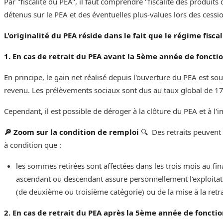
‌‌Par "fiscalité du PEA", il faut comprendre "fiscalité des produi
détenus sur le PEA et des éventuelles plus-values lors des cessions d
L'originalité du PEA réside dans le fait que le régime fisca
1. En cas de retrait du PEA avant la 5ème année de fonct
En principe, le gain net réalisé depuis l'ouverture du PEA est s
revenu. Les prélèvements sociaux sont dus au taux global de 17,
Cependant, il est possible de déroger à la clôture du PEA et à l'i
🔎 Zoom sur la condition de remploi
🔍 Des retraits peuvent 
à condition que :
les sommes retirées sont affectées dans les trois mois au fin
ascendant ou descendant assure personnellement l'exploitation
(de deuxième ou troisième catégorie) ou de la mise à la retra
2. En cas de retrait du PEA après la 5ème année de fonct