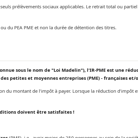
uls prélèvements sociaux applicables. Le retrait total ou partiel n'
 ou du PEA PME et non la durée de détention des titres.
connue sous le nom de "Loi Madelin"), l'IR-PME est une réduc
s des petites et moyennes entreprises (PME) - françaises et
tion du montant de l’impôt à payer. Lorsque la réduction d’impôt e
itions doivent être satisfaites !
ises
(PME), i.e., avoir moins de 250 personnes au sein de la sociét