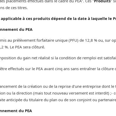
ts des placements effectués dans le cadre du PEA". Ces "
Produits
" 
e ces titres. ‌‌‌‌
l applicable à ces produits dépend de la date à laquelle le P
ionnement du PEA
oumis au prélèvement forfaitaire unique (PFU) de 12,8 % ou, sur opt
2 %. Le PEA sera clôturé.
mposition du gain net réalisé si la condition de remploi est satisf
être effectués sur le PEA avant cinq ans sans entraîner la clôture 
ancement de la création ou de la reprise d'une entreprise dont le
 ou la direction (mais tout nouveau versement est interdit) ;- ces
ite anticipée du titulaire du plan ou de son conjoint ou partenair
ionnement du PEA