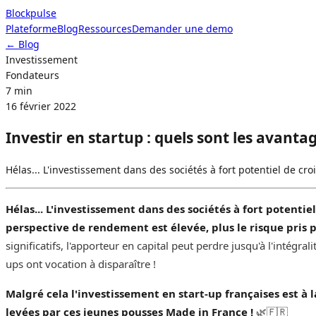
Blockpulse
Plateforme
Blog
Ressources
Demander une demo
Demander une demo
← Blog
Investissement
Fondateurs
7 min
16 février 2022
Investir en startup : quels sont les avantag
Hélas... L'investissement dans des sociétés à fort potentiel de c
Hélas... L'investissement dans des sociétés à fort potenti
perspective de rendement est élevée, plus le risque pris 
significatifs, l'apporteur en capital peut perdre jusqu'à l'intégral
ups ont vocation à disparaître ! ‌‌‌‌
Malgré cela l'investissement en start-up françaises est à 
levées par ces jeunes pousses Made in France !
🌿🇫🇷‌‌‌‌