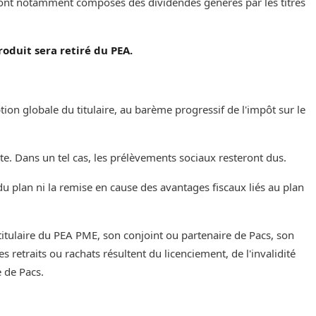
sont notamment composés des dividendes générés par les titres
roduit sera retiré du PEA.
ion globale du titulaire, au barème progressif de l'impôt sur le
aite. Dans un tel cas, les prélèvements sociaux resteront dus.
du plan ni la remise en cause des avantages fiscaux liés au plan
 titulaire du PEA PME, son conjoint ou partenaire de Pacs, son
 retraits ou rachats résultent du licenciement, de l'invalidité
e de Pacs.