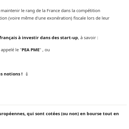
t maintenir le rang de la France dans la compétition
tion (voire même d'une exonération) fiscale lors de leur
français à investir dans des start-up
, à savoir :‌‌‌‌
 appelé le "
PEA PME
" , ou ‌‌
s notions !
💉
européennes, qui sont cotées (ou non) en bourse tout en