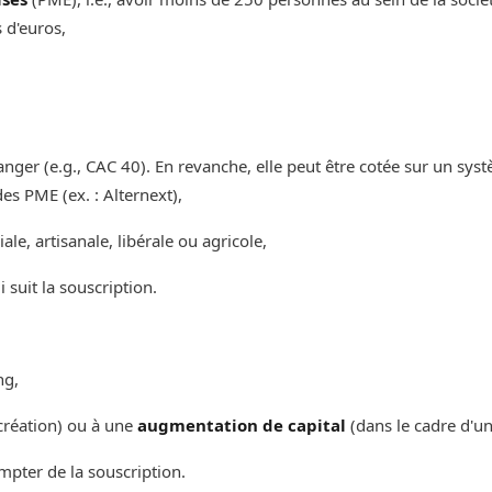
 d'euros,
ger (e.g., CAC 40). En revanche, elle peut être cotée sur un syst
 PME (ex. : Alternext),‌‌
le, artisanale, libérale ou agricole,‌‌
i suit la souscription.
, ‌‌
création) ou à une
augmentation de capital
(dans le cadre d'une
mpter de la souscription.